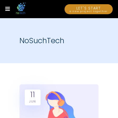
LET'S START
a new project together
NoSuchTech
11
JUN