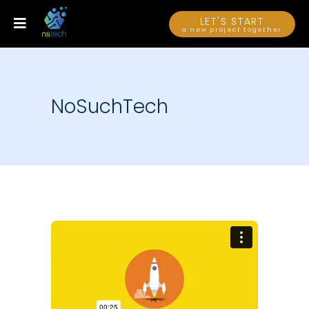
LET'S START
a new project together
NoSuchTech