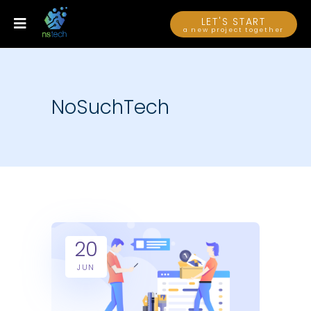
LET'S START
a new project together
NoSuchTech
20
JUN