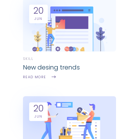
20
JUN
SKILL
New desing trends
READ MORE
20
JUN