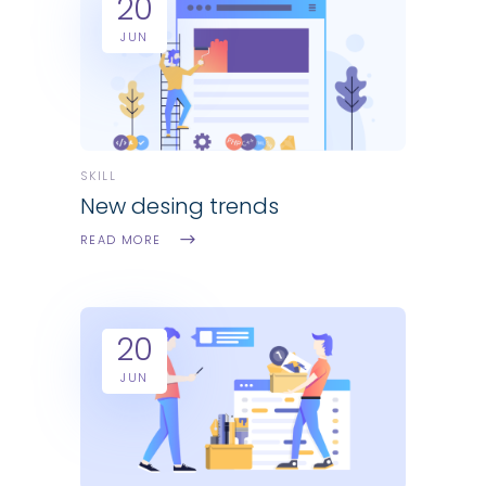
20
JUN
SKILL
New desing trends
READ MORE
20
JUN