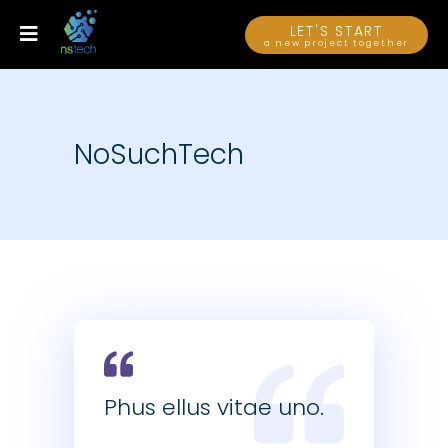
LET'S START
a new project together
NoSuchTech
Phus ellus vitae uno.