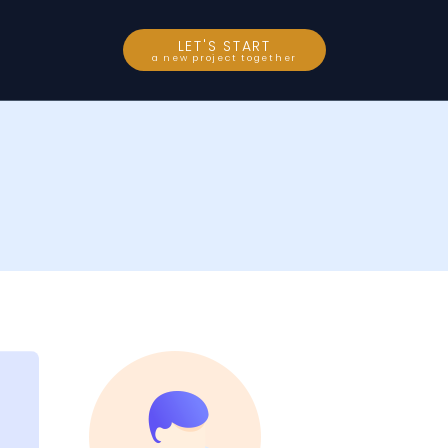
LET'S START
a new project together