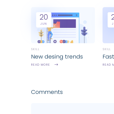
20
JUN
SKILL
SKILL
New desing trends
Fas
READ MORE
READ 
Comments