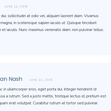
JUNE 22, 2018
ui, sollicitudin at odio vel, aliquam laoreet diam. Vivamus
magna, in scelerisque sapien iaculis ut. Quisque tincidunt
 et iaculis. Nunc maximus venenatis diam, non pulvinar tellus.
ean Nash
JUNE 22, 2018
c in ullamcorper eros, eget porta dui. Integer hendrerit id
sa a rutrum. Sed a justo mattis, tristique lectus id, pretium est.
quam erat volutpat. Curabitur rutrum at tortor sed pulvinar.