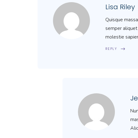
Lisa Riley
Quisque massa d
semper aliquet 
molestie sapien
REPLY
J
Nun
mas
Ali