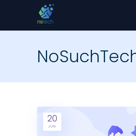
NoSuchTec
20
JUN