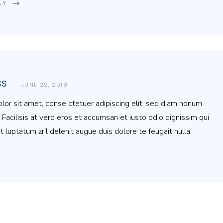
LY
ss
JUNE 22, 2018
or sit amet, conse ctetuer adipiscing elit, sed diam nonum
 Facilisis at vero eros et accumsan et iusto odio dignissim qui
t luptatum zril delenit augue duis dolore te feugait nulla.