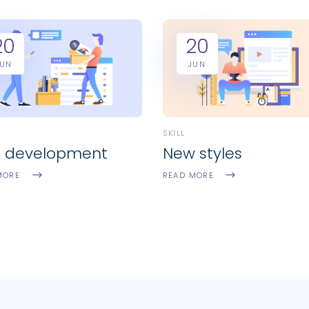
20
20
JUN
JUN
SKILL
t development
New styles
MORE
READ MORE