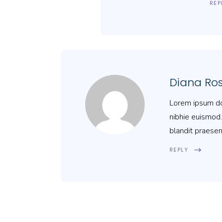
REP
Diana Ro
Lorem ipsum dol
nibhie euismod.
blandit praesen
REPLY