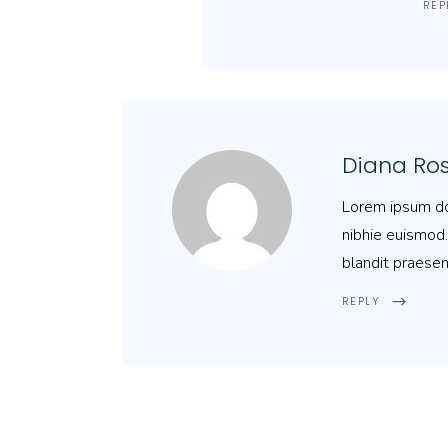
REP
Diana Ro
Lorem ipsum dol
nibhie euismod.
blandit praesen
REPLY