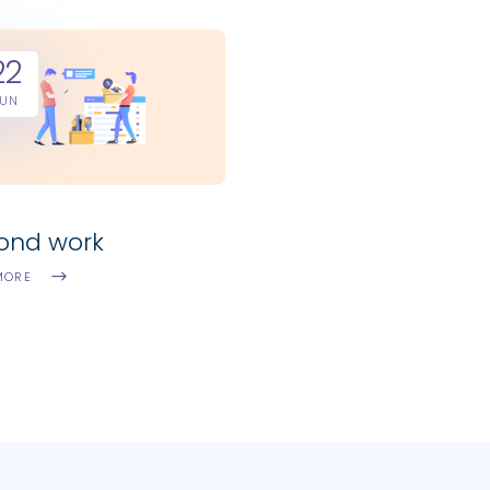
22
JUN
ond work
MORE