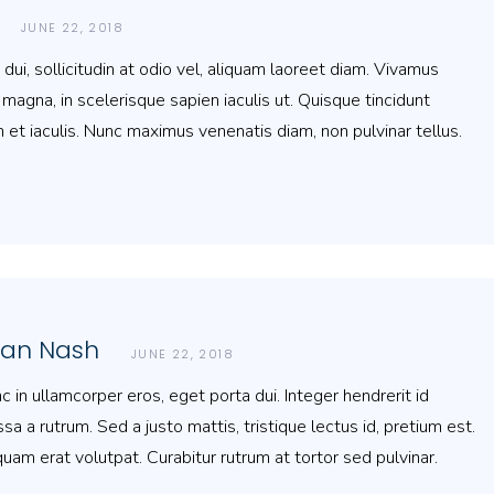
JUNE 22, 2018
ui, sollicitudin at odio vel, aliquam laoreet diam. Vivamus
magna, in scelerisque sapien iaculis ut. Quisque tincidunt
 et iaculis. Nunc maximus venenatis diam, non pulvinar tellus.
ean Nash
JUNE 22, 2018
c in ullamcorper eros, eget porta dui. Integer hendrerit id
sa a rutrum. Sed a justo mattis, tristique lectus id, pretium est.
quam erat volutpat. Curabitur rutrum at tortor sed pulvinar.