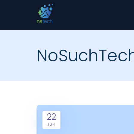
NoSuchTec
22
JUN