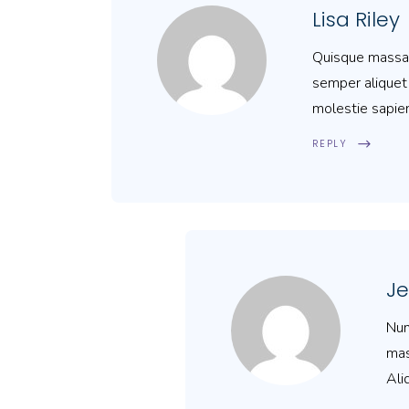
Lisa Riley
Quisque massa d
semper aliquet 
molestie sapien
REPLY
J
Nun
mas
Ali