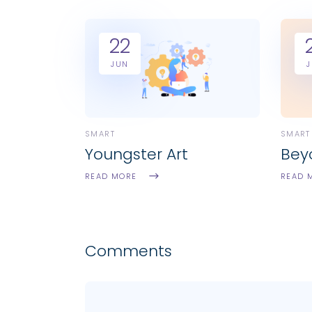
22
JUN
SMART
SMART
Youngster Art
Bey
READ MORE
READ 
Comments