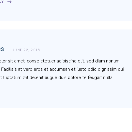
LY
ss
JUNE 22, 2018
or sit amet, conse ctetuer adipiscing elit, sed diam nonum
 Facilisis at vero eros et accumsan et iusto odio dignissim qui
t luptatum zril delenit augue duis dolore te feugait nulla.