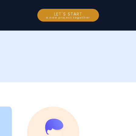
LET'S START
a new project together