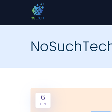
NoSuchTec
6
JUN