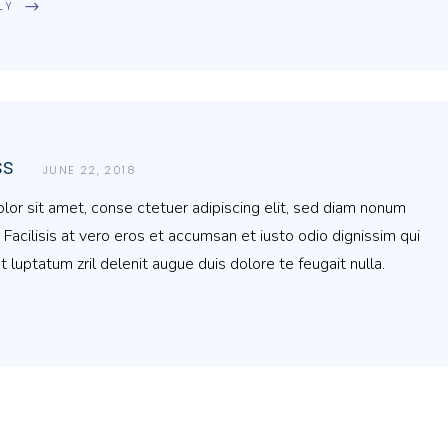
LY
ss
JUNE 22, 2018
or sit amet, conse ctetuer adipiscing elit, sed diam nonum
 Facilisis at vero eros et accumsan et iusto odio dignissim qui
t luptatum zril delenit augue duis dolore te feugait nulla.