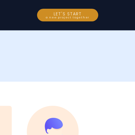
LET'S START
a new project together