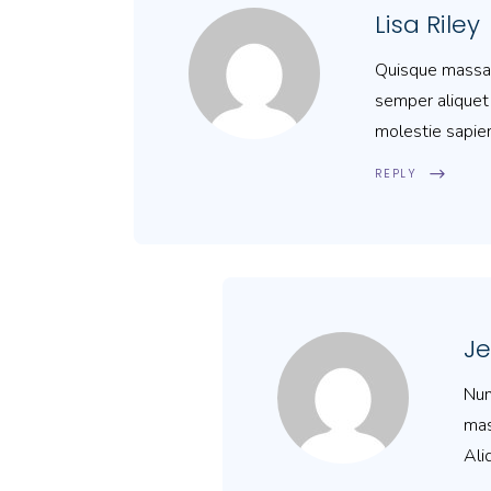
Lisa Riley
Quisque massa d
semper aliquet 
molestie sapien
REPLY
J
Nun
mas
Ali