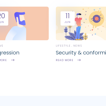
20
11
JUN
JUN
VE
LIFESTYLE
NEWS
gression
Security & conform
MORE
READ MORE