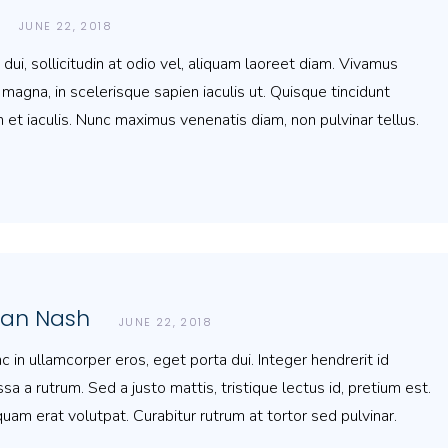
JUNE 22, 2018
ui, sollicitudin at odio vel, aliquam laoreet diam. Vivamus
magna, in scelerisque sapien iaculis ut. Quisque tincidunt
 et iaculis. Nunc maximus venenatis diam, non pulvinar tellus.
ean Nash
JUNE 22, 2018
c in ullamcorper eros, eget porta dui. Integer hendrerit id
sa a rutrum. Sed a justo mattis, tristique lectus id, pretium est.
quam erat volutpat. Curabitur rutrum at tortor sed pulvinar.