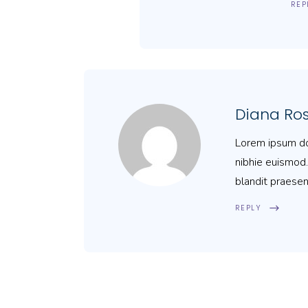
REP
Diana Ro
Lorem ipsum dol
nibhie euismod.
blandit praesen
REPLY